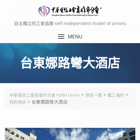
Skip
to
content
自主獨立的工會品牌 self-independent model of unions
MENU
台東娜路彎大酒店
>
>
>
中華電信工會高雄市分會 KSBU Union
快訊一覽
職工福利
>
台東娜路彎大酒店
特約商店