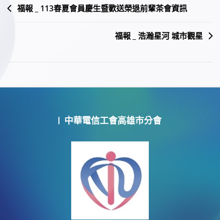
文
福報 _ 113春夏會員慶生暨歡送榮退前輩茶會資訊
章
福報 _ 浩瀚星河 城市觀星
導
覽
中華電信工會高雄市分會