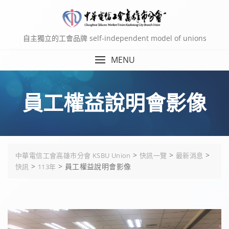
Skip
to
content
自主獨立的工會品牌 self-independent model of unions
MENU
員工權益說明會影像
>
>
>
中華電信工會高雄市分會 KSBU Union
快訊一覽
最新消息
>
>
員工權益說明會影像
快訊
113年