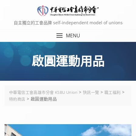
Skip
to
content
自主獨立的工會品牌 self-independent model of unions
MENU
啟圓運動用品
>
>
>
中華電信工會高雄市分會 KSBU Union
快訊一覽
職工福利
>
啟圓運動用品
特約商店