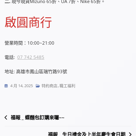
二.
現今現貨Mizuno 65折、UA 7折、Nike 65折。
啟圓商行
營業時間：10:00~21:00
電話:
07 742 5485
地址: 高雄市鳳山區瑞竹路93號
4 月 14, 2025
特約商店
,
職工福利
文
福報 _ 蝶麵包訂購來囉~~
章
福報 _ 生日禮金及上半年慶生會日期