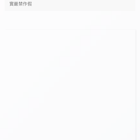
實嚴禁作假