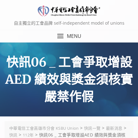
Skip
to
content
自主獨立的工會品牌 self-independent model of unions
MENU
快訊06 _ 工會爭取增設
AED 績效與獎金須核實
嚴禁作假
>
>
>
中華電信工會高雄市分會 KSBU Union
快訊一覽
最新消息
>
>
快訊06 _ 工會爭取增設AED 績效與獎金須核
快訊
112年