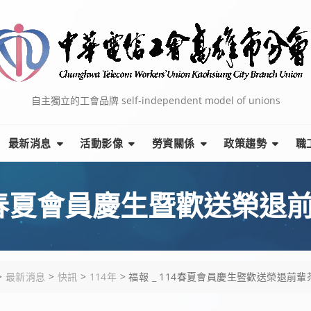
自主獨立的工會品牌 self-independent model of unions
最新消息
活動影像
勞資關係
政策趨勢
職
114春夏會員慶生暨歡送榮退
>
最新消息
>
快訊
>
114年
>
福報 _ 114春夏會員慶生暨歡送榮退前