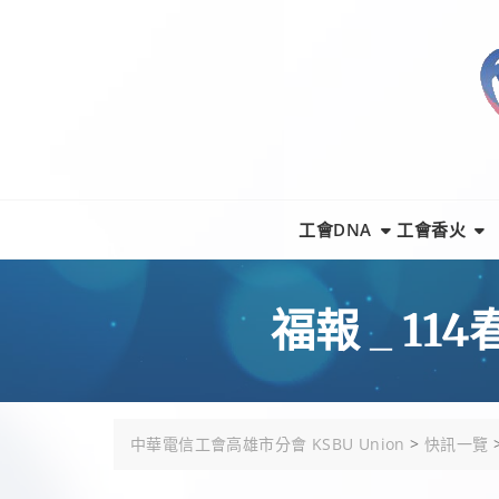
Skip
to
content
工會DNA
工會香火
福報 _ 
中華電信工會高雄市分會 KSBU Union
>
快訊一覽