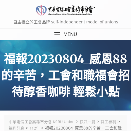
Skip
to
content
自主獨立的工會品牌 self-independent model of unions
MENU
福報20230804_感恩88
的辛苦，工會和職福會招
待醇香咖啡 輕鬆小點
>
>
>
中華電信工會高雄市分會 KSBU Union
快訊一覽
職工福利
>
>
福報20230804_感恩88的辛苦，工會和職
福利訊息
112年