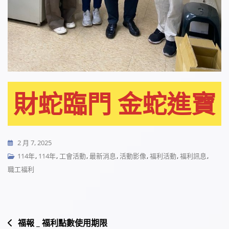
財蛇臨門 金蛇進寶
2 月 7, 2025
114年
,
114年
,
工會活動
,
最新消息
,
活動影像
,
福利活動
,
福利訊息
,
職工福利
文
福報 _ 福利點數使用期限