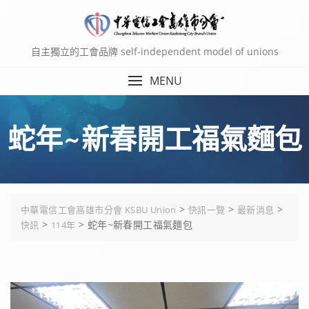
Skip
to
content
自主獨立的工會品牌 self-independent model of unions
MENU
蛇年~新春開工福氣麵包
>
>
>
中華電信工會高雄市分會 KSBU Union
快訊一覽
最新消息
>
>
蛇年~新春開工福氣麵包
快訊
114年