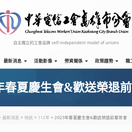
自主獨立的工會品牌 self-independent model of unions
最新消息
活動影像
勞資關係
政策趨勢
職
3年春夏慶生會&歡送榮退
>
最新消息
>
快訊
>
112年
>
2023年春夏慶生會&歡送榮退前輩茶會