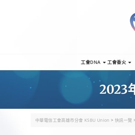
Skip
to
content
工會DNA
工會香火
202
中華電信工會高雄市分會 KSBU Union
>
快訊一覽