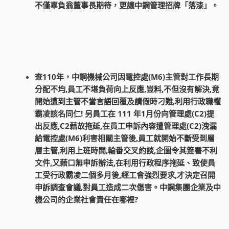
不僅辜負翁董事長期待，更讓中鋼管理招牌「落漆」。
查110年，中鋼機械公司因電控處(M6)主管對工作長期
分配不均,員工不堪負荷向上反應,豈料,不但沒有解決,竟
開始遭到主管不當言語回覆及請假時刁難,利用行政職權
霸凌該名同仁! 另員工在 111 年1月份向管理處(C2)提
出反應,C2藉故拖延,在員工申訴內容遭管理處(C2)洩漏
給電控處(M6)利害相關主管後,員工就開始不斷受到層
層主管,利用上班時間,輪番交叉約談,企圖令其簽署不利
文件,又藉口無申訴辦法,在利用行政程序拖延、致使員
工受行政霸凌二個多月後,經工會強烈要求,才決定召開
申訴調查會議,對員工造成二次傷害。中鋼集團企業及中
機公司的企業社會責任在哪裡?