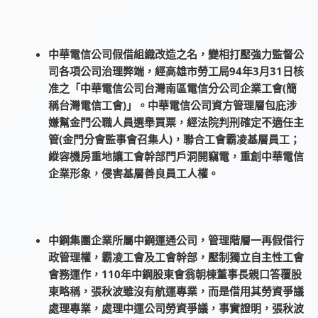
中華電信公司假借組織改造之名，變相打壓強力監督公
司各項公司治理弊端，經高雄市勞工局94年3月31日核
准之「中華電信公司台灣南區電信分公司企業工會(簡
稱台灣電信工會)」。中華電信公司資方管理層包庇涉
嫌幫金門公職人員選舉買票，經法院判刑確定不適任主
管(金門分會監事會召集人)，聯合工會霸凌基層員工；
縱容機房重地讓工會幹部門戶洞開竊電，重創中華電信
企業形象，侵害基層善良員工人權。
中鋼集團企業所屬中鋼運通公司，管理階層一再假借行
政管理權，霸凌工會及工會幹部，壓制獨立自主性工會
會務運作，110年中鋼股東會翁朝棟董事長親口答覆股
東略稱，張秋波雖沒有航運專業，而是借用其勞資爭議
處理專業，處理中運公司勞資爭議，事實證明，張秋波