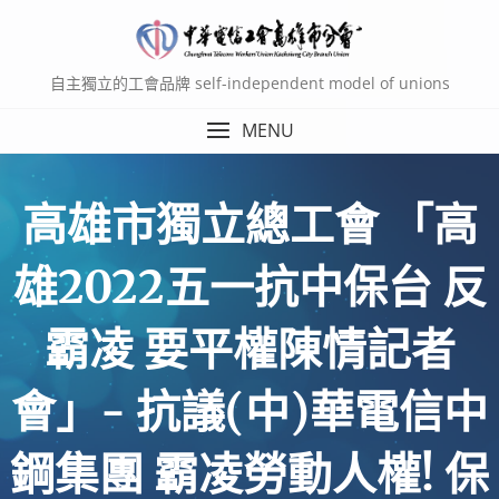
Skip
to
content
自主獨立的工會品牌 self-independent model of unions
MENU
高雄市獨立總工會 「高
雄2022五一抗中保台 反
霸凌 要平權陳情記者
會」- 抗議(中)華電信中
鋼集團 霸凌勞動人權! 保