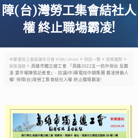
障(台)灣勞工集會結社人
權 終止職場霸凌!
>
>
>
中華電信工會高雄市分會 KSBU Union
快訊一覽
政策趨勢
>
高雄市獨立總工會 「高雄2022五一抗中保台 反霸
政策議題
凌 要平權陳情記者會」- 抗議(中)華電信中鋼集團 霸凌勞動人
權! 保障(台)灣勞工集會結社人權 終止職場霸凌!