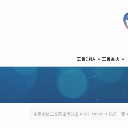
Skip
to
content
工會DNA
工會香火
中華電信工會高雄市分會 KSBU Union
>
快訊一覽