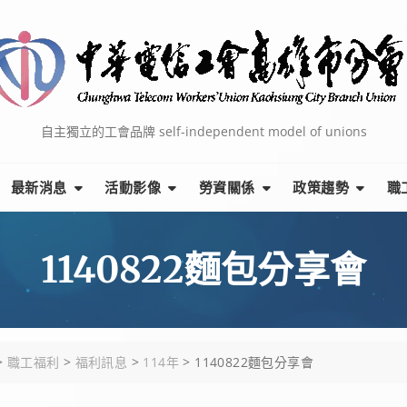
自主獨立的工會品牌 self-independent model of unions
最新消息
活動影像
勞資關係
政策趨勢
職
1140822麵包分享會
>
職工福利
>
福利訊息
>
114年
>
1140822麵包分享會