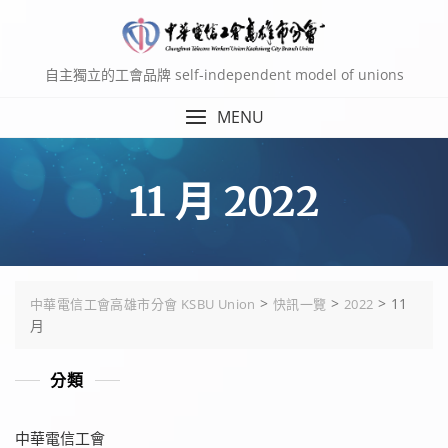
Skip
to
content
自主獨立的工會品牌 self-independent model of unions
MENU
11 月 2022
>
>
>
11
中華電信工會高雄市分會 KSBU Union
快訊一覽
2022
月
分類
中華電信工會