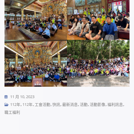
11 月 10, 2023
112年
,
112年
,
工會活動
,
快訊
,
最新消息
,
活動
,
活動影像
,
福利訊息
,
職工福利