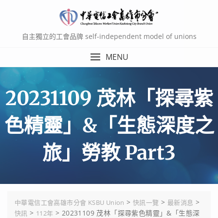
Skip
to
content
自主獨立的工會品牌 self-independent model of unions
MENU
20231109 茂林「探尋紫
色精靈」&「生態深度之
旅」勞教 Part3
>
>
>
中華電信工會高雄市分會 KSBU Union
快訊一覽
最新消息
>
>
20231109 茂林「探尋紫色精靈」&「生態深
快訊
112年