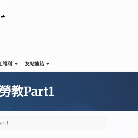
工福利
友站連結
教Part1
rt1