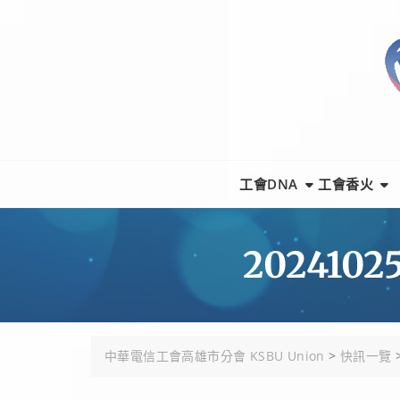
Skip
to
content
工會DNA
工會香火
20241
中華電信工會高雄市分會 KSBU Union
>
快訊一覽