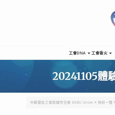
Skip
to
content
工會DNA
工會香火
20241105
中華電信工會高雄市分會 KSBU Union
>
快訊一覽