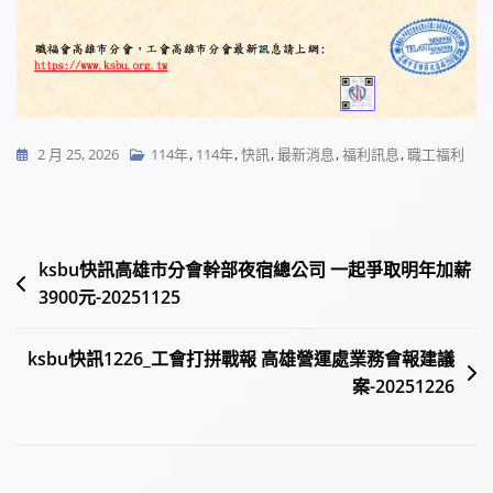
2 月 25, 2026
114年
,
114年
,
快訊
,
最新消息
,
福利訊息
,
職工福利
文
ksbu快訊高雄市分會幹部夜宿總公司 一起爭取明年加薪
3900元-20251125
章
導
ksbu快訊1226_工會打拼戰報 高雄營運處業務會報建議
覽
案-20251226