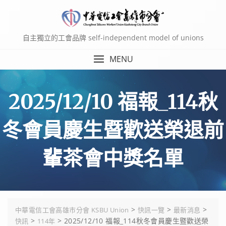
Skip
to
content
自主獨立的工會品牌 self-independent model of unions
MENU
2025/12/10 福報_114秋
冬會員慶生暨歡送榮退前
輩茶會中獎名單
>
>
>
中華電信工會高雄市分會 KSBU Union
快訊一覽
最新消息
>
>
2025/12/10 福報_114秋冬會員慶生暨歡送榮
快訊
114年