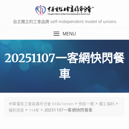
Skip
to
content
自主獨立的工會品牌 self-independent model of unions
MENU
20251107一客網快閃餐
車
>
>
>
中華電信工會高雄市分會 KSBU Union
快訊一覽
職工福利
>
>
20251107一客網快閃餐車
福利訊息
114年