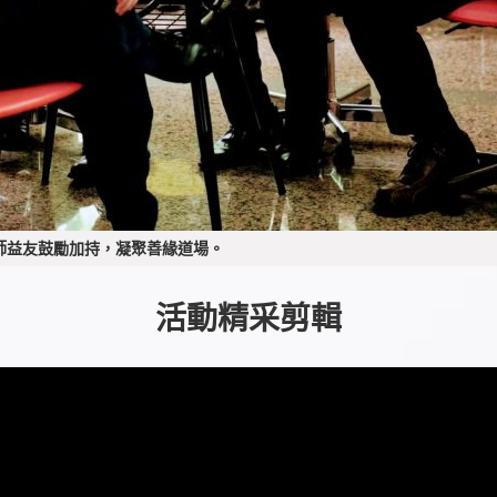
良師益友鼓勵加持，凝聚善緣道場。
活動精采剪輯