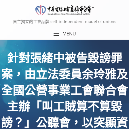
Skip
to
content
自主獨立的工會品牌 self-independent model of unions
MENU
針對張緒中被告毀謗罪
案，由立法委員余玲雅及
全國公營事業工會聯合會
主辦「叫工賊算不算毀
謗？」公聽會，以突顯資