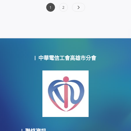
文
Page
Page
1
2
章
分
頁
中華電信工會高雄市分會