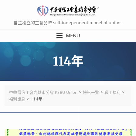
Skip
to
content
自主獨立的工會品牌 self-independent model of unions
MENU
114年
>
>
>
中華電信工會高雄市分會 KSBU Union
快訊一覽
職工福利
>
114年
福利訊息