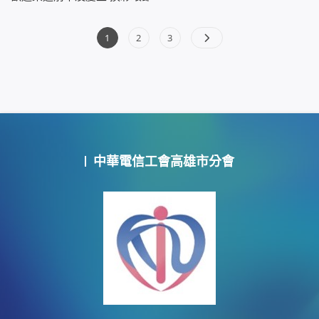
文
Page
Page
Page
1
2
3
章
分
頁
中華電信工會高雄市分會