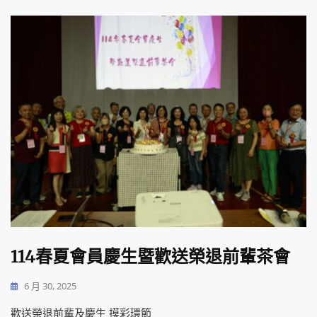
114春夏會員慶生暨歡送榮退前輩茶會
6 月 30, 2025
歡送榮退前輩及慶生 摸彩環節