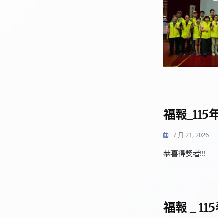
福報_11
7 月 21, 2026
恭喜得獎者!!!
福報 _ 