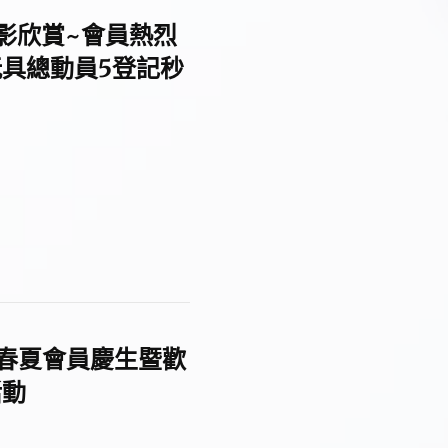
期電影欣賞~會員熱烈
具總動員5登記秒
15年春夏會員慶生暨歡
活動