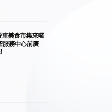
8_餐車美食市集來囉
至聖服務中心前廣
!