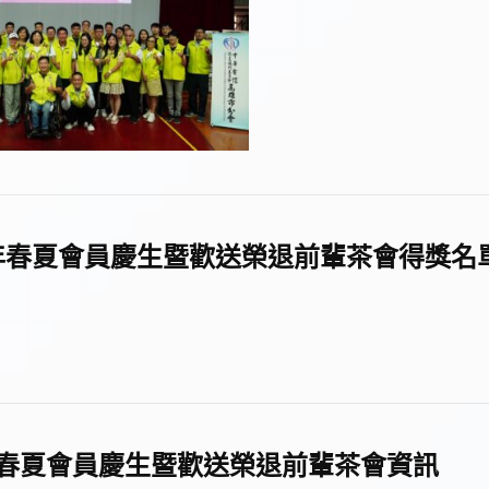
5年春夏會員慶生暨歡送榮退前輩茶會得獎名
115春夏會員慶生暨歡送榮退前輩茶會資訊