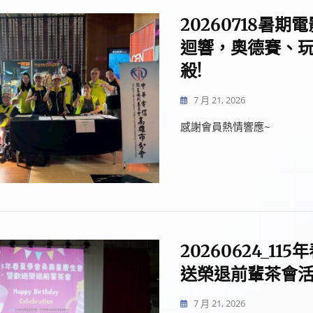
20260718暑
迴響，奧德賽、玩
殺!
7 月 21, 2026
感謝會員熱情響應~
20260624_1
送榮退前輩茶會
7 月 21, 2026