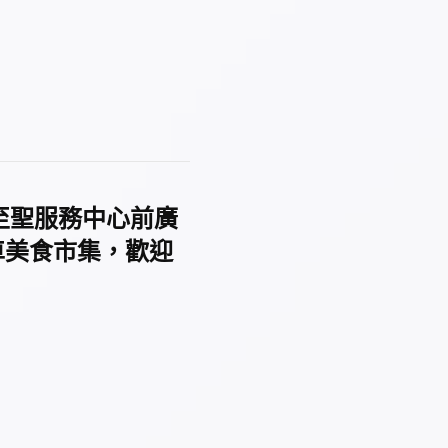
0_至聖服務中心前廣
餐車美食市集，歡迎