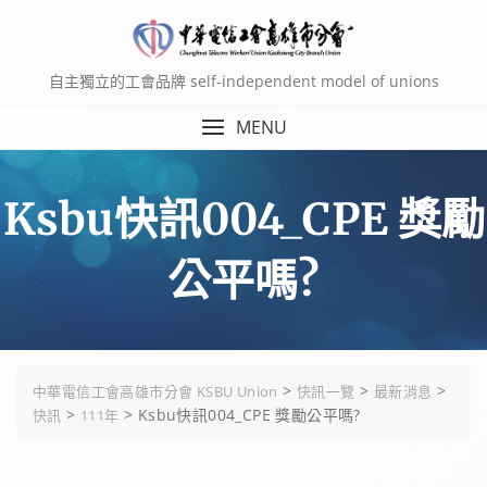
Skip
to
content
自主獨立的工會品牌 self-independent model of unions
MENU
Ksbu快訊004_CPE 獎勵
公平嗎?
>
>
>
中華電信工會高雄市分會 KSBU Union
快訊一覽
最新消息
>
>
Ksbu快訊004_CPE 獎勵公平嗎?
快訊
111年