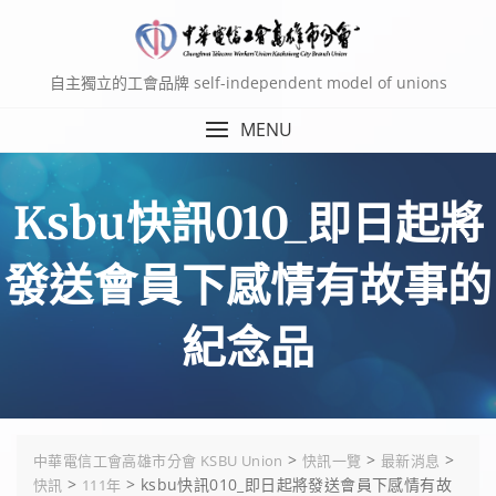
Skip
to
content
自主獨立的工會品牌 self-independent model of unions
MENU
Ksbu快訊010_即日起將
發送會員下感情有故事的
紀念品
>
>
>
中華電信工會高雄市分會 KSBU Union
快訊一覽
最新消息
>
>
ksbu快訊010_即日起將發送會員下感情有故
快訊
111年