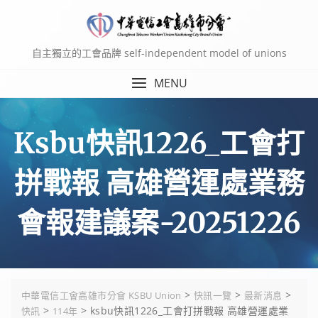
Skip
to
content
自主獨立的工會品牌 self-independent model of unions
MENU
Ksbu快訊1226_工會打
拼戰報 高雄營運處業務
會報建議案-20251226
>
>
>
中華電信工會高雄市分會 KSBU Union
快訊一覽
最新消息
>
>
ksbu快訊1226_工會打拼戰報 高雄營運處業
快訊
114年