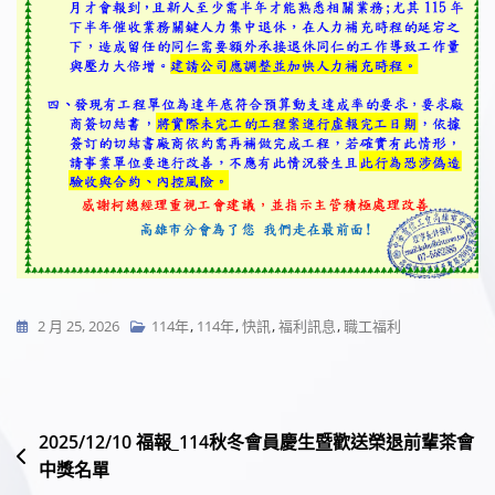
2 月 25, 2026
114年
,
114年
,
快訊
,
福利訊息
,
職工福利
文
2025/12/10 福報_114秋冬會員慶生暨歡送榮退前輩茶會
中獎名單
章