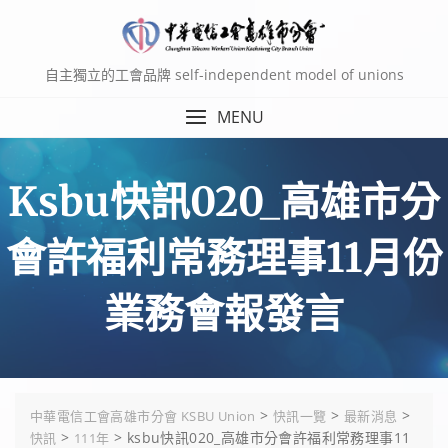
Skip
to
content
自主獨立的工會品牌 self-independent model of unions
MENU
Ksbu快訊020_高雄市分
會許福利常務理事11月份
業務會報發言
>
>
>
中華電信工會高雄市分會 KSBU Union
快訊一覽
最新消息
>
>
ksbu快訊020_高雄市分會許福利常務理事11
快訊
111年